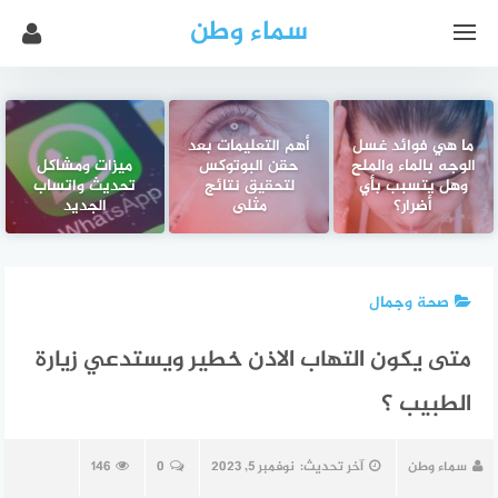
سماء وطن
ما هي فوائد غسل
أهم التعليمات بعد
الوجه بالماء والملح
حقن البوتوكس
ميزات ومشاكل
وهل يتسبب بأي
لتحقيق نتائج
تحديث واتساب
أضرار؟
مثلى
الجديد
صحة وجمال
متى يكون التهاب الاذن خطير ويستدعي زيارة
الطبيب ؟
سماء وطن
آخر تحديث:
نوفمبر 5, 2023
0
146