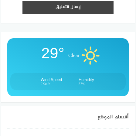
29°
Clear
Wind Speed
Humidity
9Km/h
57%
أقسام الموقع