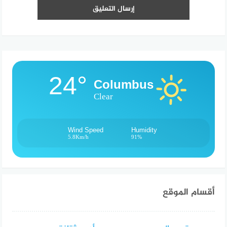
24°
Columbus
Clear
Wind Speed
Humidity
5.8Km/h
91%
أقسام الموقع