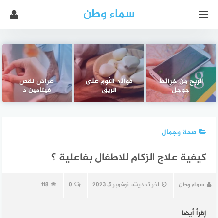
سماء وطن
الربح من خرائط
فوائد الثوم على
اعراض نقص
جوجل
الريق
فيتامين د
صحة وجمال
كيفية علاج الزكام للاطفال بفاعلية ؟
سماء وطن
آخر تحديث:
نوفمبر 5, 2023
0
118
إقرأ أيضا